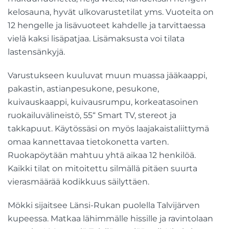
kelosauna, hyvät ulkovarustetilat yms. Vuoteita on
12 hengelle ja lisävuoteet kahdelle ja tarvittaessa
vielä kaksi lisäpatjaa. Lisämaksusta voi tilata
lastensänkyjä.
Varustukseen kuuluvat muun muassa jääkaappi,
pakastin, astianpesukone, pesukone,
kuivauskaappi, kuivausrumpu, korkeatasoinen
ruokailuvälineistö, 55“ Smart TV, stereot ja
takkapuut. Käytössäsi on myös laajakaistaliittymä
omaa kannettavaa tietokonetta varten.
Ruokapöytään mahtuu yhtä aikaa 12 henkilöä.
Kaikki tilat on mitoitettu silmällä pitäen suurta
vierasmäärää kodikkuus säilyttäen.
Mökki sijaitsee Länsi-Rukan puolella Talvijärven
kupeessa. Matkaa lähimmälle hissille ja ravintolaan