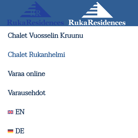
Skip
to
main
Chalet Vuosselin Kruunu
content
Chalet Rukanhelmi
Varaa online
Varausehdot
EN
DE