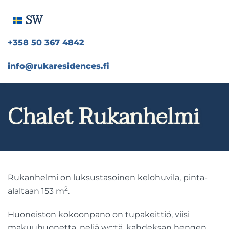
SW
+358 50 367 4842
info@rukaresidences.fi
Chalet Rukanhelmi
Rukanhelmi on luksustasoinen kelohuvila, pinta-
2
alaltaan 153 m
.
Huoneiston kokoonpano on tupakeittiö, viisi
makuuhuonetta, neljä wc:tä, kahdeksan hengen