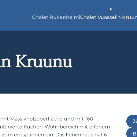
Chalet Rukanhelmi
Chalet Vuosselin Kruu
in Kruunu
s mit Massivholzoberfläche und mit 160
3
ombinierte Küchen-Wohnbereich mit offenem
B
 zum entspannen ein. Das Ferienhaus hat 6